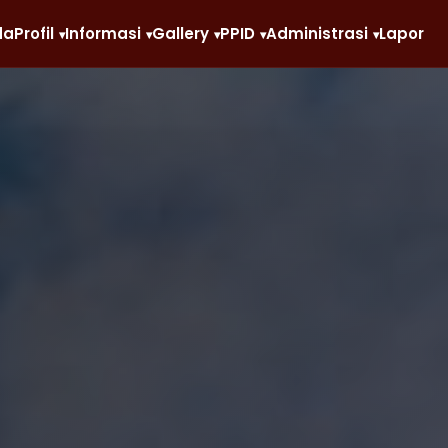
da
Profil
Informasi
Gallery
PPID
Administrasi
Lapor