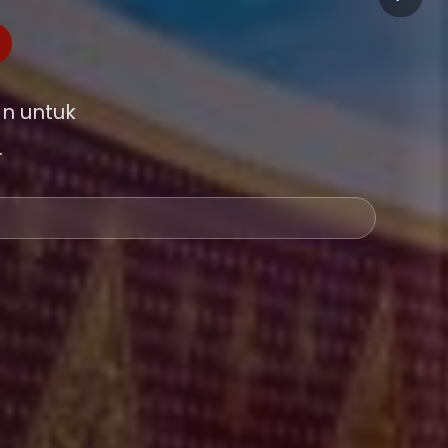
n untuk
.