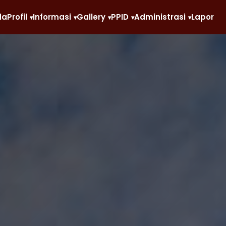
da
Profil
Informasi
Gallery
PPID
Administrasi
Lapor