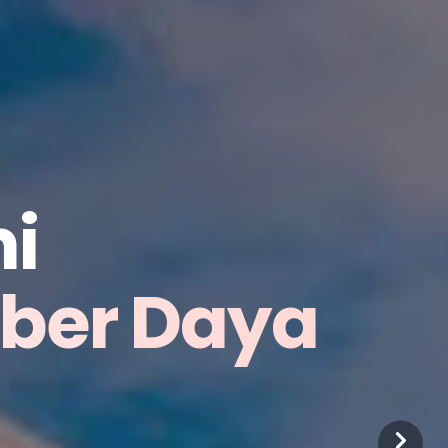
i
mber Daya