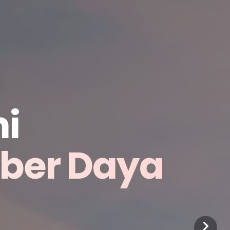
i
mber Daya