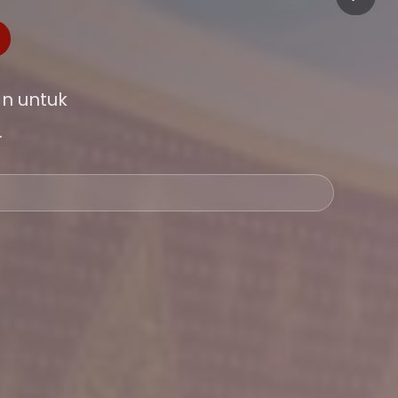
n untuk
.