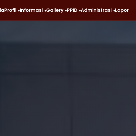
da
Profil
Informasi
Gallery
PPID
Administrasi
Lapor