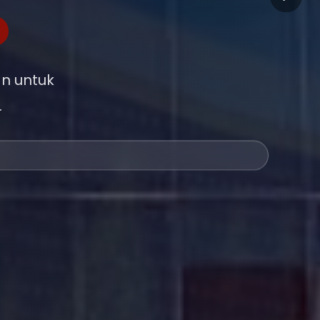
n untuk
.