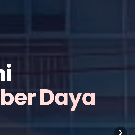
i
mber Daya