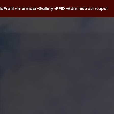
da
Profil
Informasi
Gallery
PPID
Administrasi
Lapor