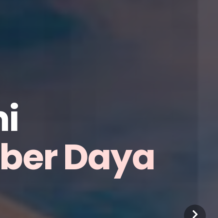
i
mber Daya