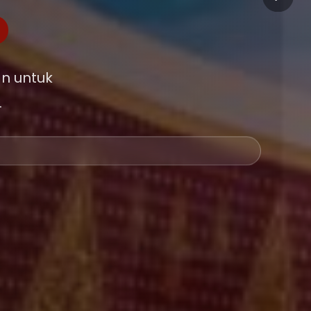
n untuk
.