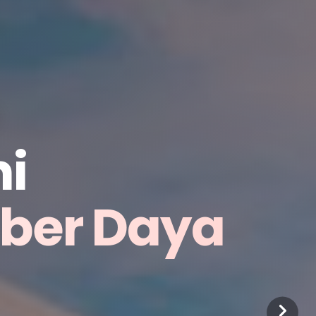
i
mber Daya