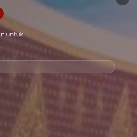
n untuk
.