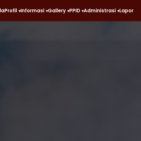
da
Profil
Informasi
Gallery
PPID
Administrasi
Lapor